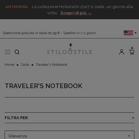
La collezione Hobonichi 2027 si svela, un giorno alla
ANTEPRIMA
volta.
Scopri di più →
Spedizione gratuita in Italia da 59 € - Spedito in 1-2 giorni
0
Home
Carta
Traveler's Notebook
TRAVELER'S NOTEBOOK
FILTRA PER