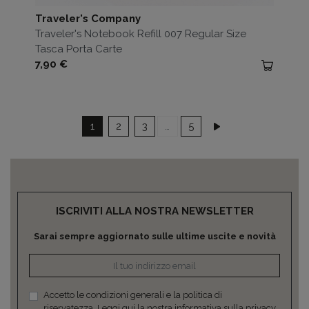
Traveler's Company
Traveler's Notebook Refill 007 Regular Size
Tasca Porta Carte
Prezzo
7,90 €
Successivo
1
2
3
…
5
ISCRIVITI ALLA NOSTRA NEWSLETTER
Sarai sempre aggiornato sulle ultime uscite e novità
Accetto le condizioni generali e la politica di
riservatezza.
Leggi qui la nostra informativa sulla privacy