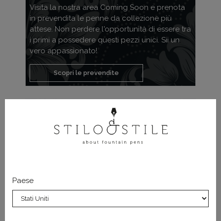
Visita la nostra area Coming Soon e prenota
in prevendita le penne da collezione più
attese. Non perdere l'opportunità di essere tra
i primi a possedere questi pezzi unici. Sii un
vero appassionato!
Scopri le prevendite
Paese