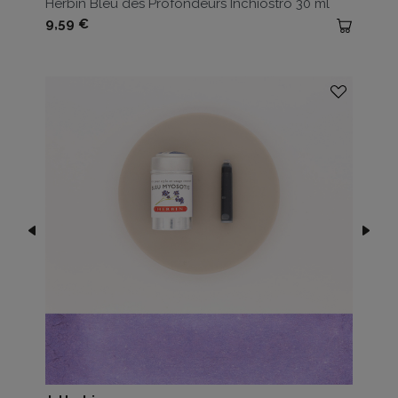
Herbin Bleu des Profondeurs Inchiostro 30 ml
Prezzo
9,59 €