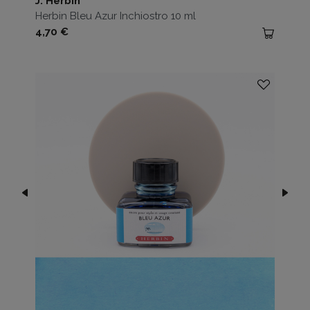
J. Herbin
Herbin Bleu Azur Inchiostro 10 ml
Prezzo
4,70 €