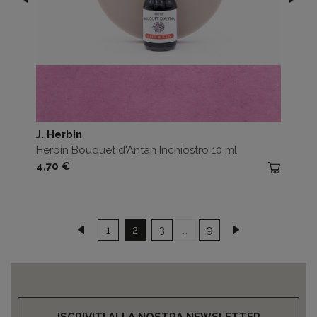
J. Herbin
Herbin Bouquet d'Antan Inchiostro 10 ml
Prezzo
4,70 €
Precedente
Successivo
1
2
3
…
9
ISCRIVITI ALLA NOSTRA NEWSLETTER