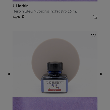
J. Herbin
Herbin Bleu Myosotis Inchiostro 10 ml
Prezzo
4,70 €