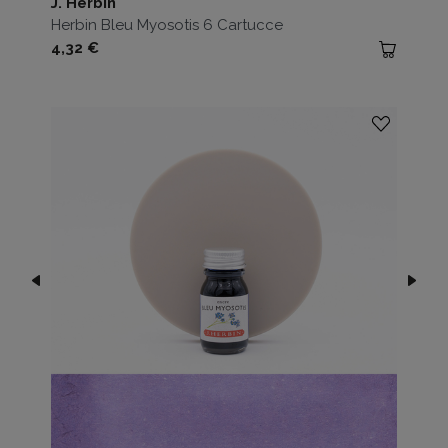
J. Herbin
Herbin Bleu Myosotis 6 Cartucce
Prezzo
4,32 €