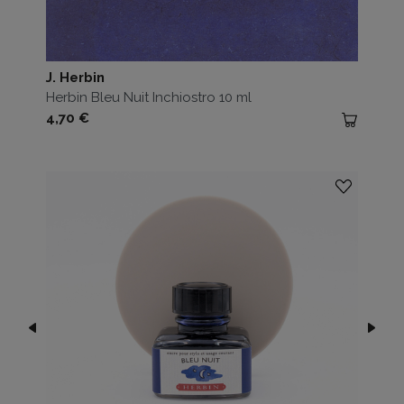
J. Herbin
Herbin Bleu Nuit Inchiostro 10 ml
Prezzo
4,70 €