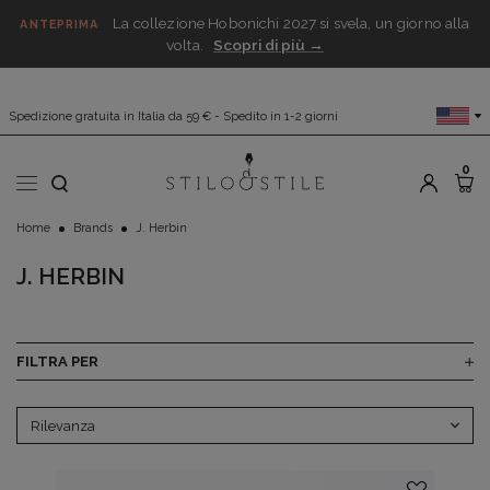
La collezione Hobonichi 2027 si svela, un giorno alla
ANTEPRIMA
volta.
Scopri di più →
Spedizione gratuita in Italia da 59 € - Spedito in 1-2 giorni
0
Home
Brands
J. Herbin
J. HERBIN
FILTRA PER