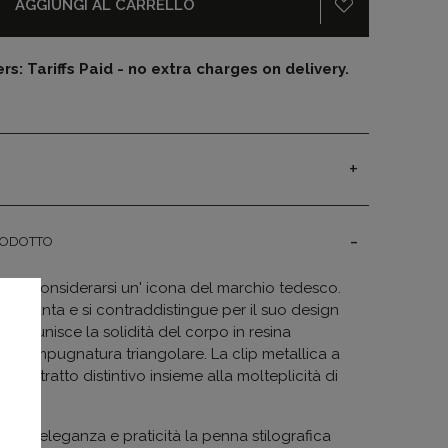
AGGIUNGI AL CARRELLO
s: Tariffs Paid - no extra charges on delivery.
RODOTTO
può considerarsi un' icona del marchio tedesco.
i ottanta e si contraddistingue per il suo design
 che unisce la solidità del corpo in resina
i un impugnatura triangolare. La clip metallica a
esto tratto distintivo insieme alla molteplicità di
i.
 tra eleganza e praticità la penna stilografica