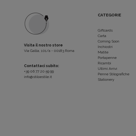
CATEGORIE
Giftcards
Carta
Coming Soon
Visita il nostro store
Inchiostri
Via Gallia, 101/a - 00183 Roma
Matite
Portapenne
Ricambi
Contattaci subito:
Ultimi Arrivi
+39 06 77 20 59 99
Penne Stilografiche
info@stiloestile.it
Stationery