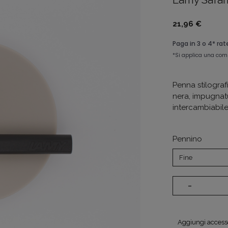
Lamy Safar
21,96 €
Penna stilogra
nera, impugnat
intercambiabile
Pennino
-
Aggiungi access