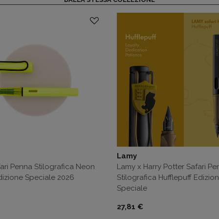
Lamy
ari Penna Stilografica Neon
Lamy x Harry Potter Safari P
dizione Speciale 2026
Stilografica Hufflepuff Edizio
Speciale
Prezzo
27,81 €