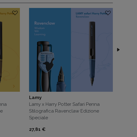
Lamy
Lamy
enna
Lamy x Harry Potter Safari Penna
Lamy x
ne
Stilografica Ravenclaw Edizione
Stilogr
Speciale
Specia
Prezzo
Prezzo
27,81 €
27,81 