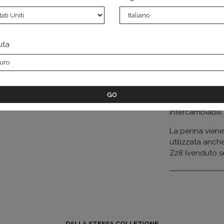
presenta il cor
di forza di ques
fusione tra il m
nere
uta
La penna stilog
pennino in acci
nere conferisc
Punto di forza 
tra diverse grad
intercambiabili
La penna viene
utilizzata anch
Z28 (venduto s
DALLA STESSA COLLEZIONE