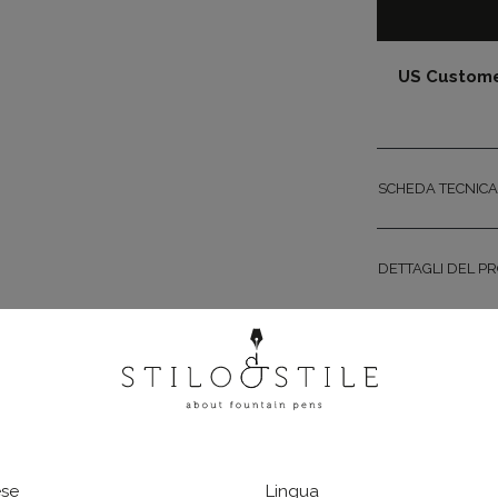
US Customer
SCHEDA TECNICA
DETTAGLI DEL P
La Lamy Safari 
Nasce negli ann
all'avanguardia
all'ergonomia d
molla diviene pr
colori disponibil
Ottimo connubio
se
Lingua