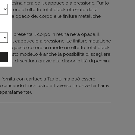
po in resina nera ed il cappuccio a pressione. Punto
to colore è l'effetto total black ottenuto dalla
ateriale opaco del corpo e le finiture metalliche
rafica presenta il corpo in resina nera opaca, il
aio e il cappuccio a pressione. Le finiture metalliche
ono a questo colore un moderno effetto total black.
di questo modello è anche la possibilità di scegliere
azioni di scrittura grazie alla disponibilità di pennini
.
 fornita con cartuccia T10 blu ma può essere
e caricando l'inchiostro attraverso il converter Lamy
eparatamente).