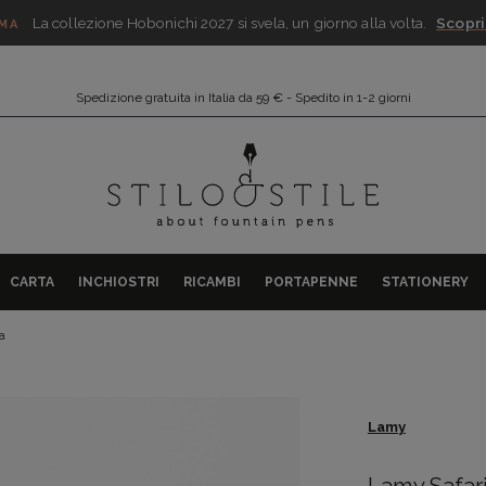
La collezione Hobonichi 2027 si svela, un giorno alla volta.
Scopri
IMA
Spedizione gratuita in Italia da 59 € - Spedito in 1-2 giorni
CARTA
INCHIOSTRI
RICAMBI
PORTAPENNE
STATIONERY
a
Lamy