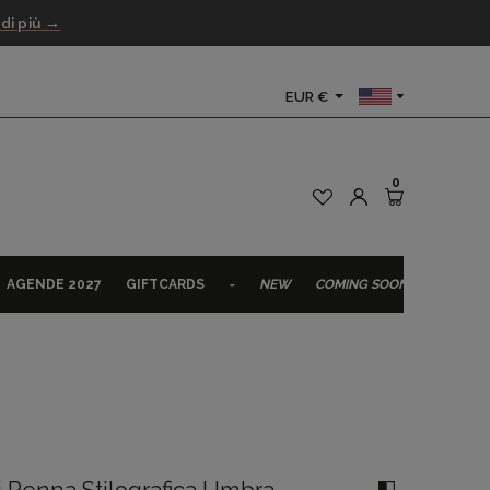
 di più →
EUR €
0
AGENDE 2027
GIFTCARDS
NEW
COMING SOON